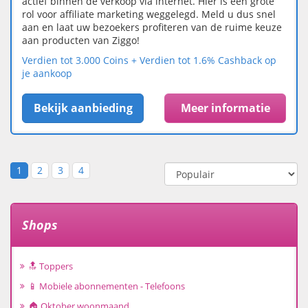
actief binnen de verkoop via internet. Hier is een grote
rol voor affiliate marketing weggelegd. Meld u dus snel
aan en laat uw bezoekers profiteren van de ruime keuze
aan producten van Ziggo!
Verdien tot 3.000 Coins + Verdien tot 1.6% Cashback op
je aankoop
Bekijk aanbieding
Meer informatie
1
2
3
4
Shops
🔝 Toppers
📱 Mobiele abonnementen - Telefoons
🏠 Oktober woonmaand