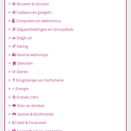
🛠️ Bouwen & Klussen
🎁 Cadeaus en gadgets
🖥️ Computers en elektronica
📆 Dagaanbiedingen en Groupdeals
🚗 Dagje uit
💕 Dating
🛍️ Diverse webshops
🏠 Diensten
🐶 Dieren
💊Drogisterijen en Parfumerie
⚡ Energie
🔞 Erotiek (18+)
🍽️ Eten en drinken
🎮 Games & Multimedia
💵 Geld & Financieel