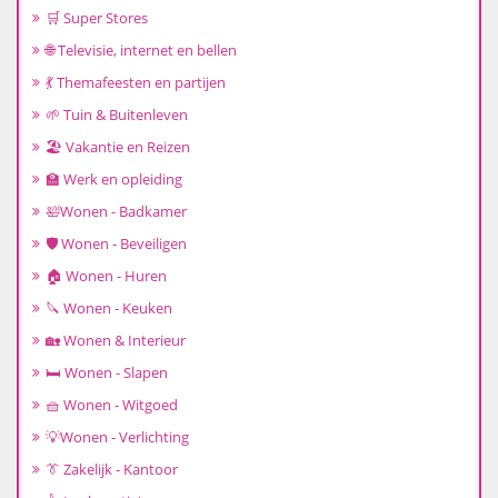
🛒 Super Stores
🌐 Televisie, internet en bellen
💃 Themafeesten en partijen
🌱 Tuin & Buitenleven
🏖️ Vakantie en Reizen
🏫 Werk en opleiding
🛀Wonen - Badkamer
🛡️ Wonen - Beveiligen
🏠 Wonen - Huren
🔪 Wonen - Keuken
🏡 Wonen & Interieur
🛏️ Wonen - Slapen
🧺 Wonen - Witgoed
💡Wonen - Verlichting
👔 Zakelijk - Kantoor