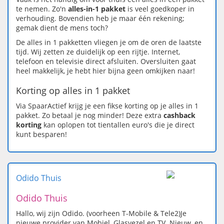
te nemen. Zo'n
alles-in-1 pakket
is veel goedkoper in
verhouding. Bovendien heb je maar één rekening;
gemak dient de mens toch?
De alles in 1 pakketten vliegen je om de oren de laatste
tijd. Wij zetten ze duidelijk op een rijtje. Internet,
telefoon en televisie direct afsluiten. Oversluiten gaat
heel makkelijk, je hebt hier bijna geen omkijken naar!
Korting op alles in 1 pakket
Via SpaarActief krijg je een fikse korting op je alles in 1
pakket. Zo betaal je nog minder! Deze extra
cashback
korting
kan oplopen tot tientallen euro's die je direct
kunt besparen!
Odido Thuis
Odido Thuis
Hallo, wij zijn Odido. (voorheen T-Mobile & Tele2)Je
nieuwe provider van Mobiel, Glasvezel en TV. Nieuw, en