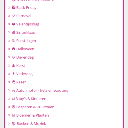
🛍️ Black Friday
🎈 Carnaval
❤️ Valentijnsdag
🎁 Sinterklaas
🥳 Feestdagen
🎃 Halloween
🐶 Dierendag
🎄 Kerst
👨 Vaderdag
🐣 Pasen
🚗 Auto, motor - fiets en scooters
👶Baby's & Kinderen
🌟 Besparen & Duurzaam
🌼 Bloemen & Planten
📚 Boeken & Muziek