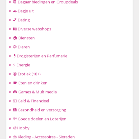
📆 Dagaanbiedingen en Groupdeals
🚗 Dagje uit
💕 Dating
🛍️ Diverse webshops
🏠 Diensten
🐶 Dieren
💊Drogisterijen en Parfumerie
⚡ Energie
🔞 Erotiek (18+)
🍽️ Eten en drinken
🎮 Games & Multimedia
💵 Geld & Financieel
🏥 Gezondheid en verzorging
💸 Goede doelen en Loterijen
🎨Hobby
👜 Kleding - Accessoires - Sieraden