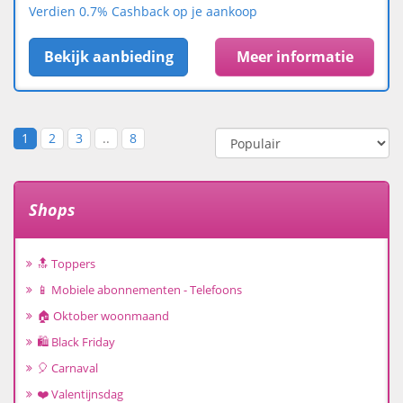
Verdien 0.7% Cashback op je aankoop
Bekijk aanbieding
Meer informatie
1
2
3
..
8
Shops
🔝 Toppers
📱 Mobiele abonnementen - Telefoons
🏠 Oktober woonmaand
🛍️ Black Friday
🎈 Carnaval
❤️ Valentijnsdag