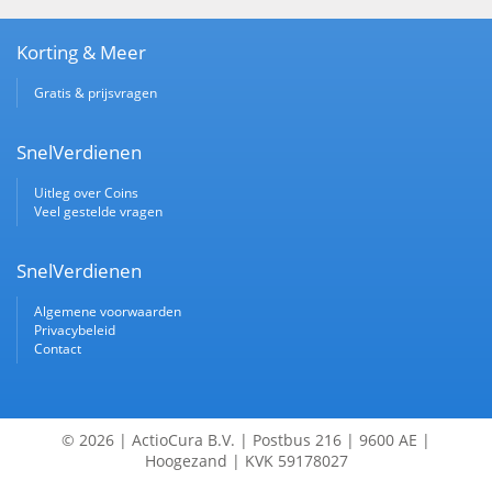
Korting & Meer
Gratis & prijsvragen
SnelVerdienen
Uitleg over Coins
Veel gestelde vragen
SnelVerdienen
Algemene voorwaarden
Privacybeleid
Contact
© 2026 | ActioCura B.V. | Postbus 216 | 9600 AE |
Hoogezand | KVK 59178027