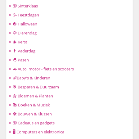
🎁 Sinterklaas
🥳 Feestdagen
🎃 Halloween
🐶 Dierendag
🎄 Kerst
👨 Vaderdag
🐣 Pasen
🚗 Auto, motor - fiets en scooters
👶Baby's & Kinderen
🌟 Besparen & Duurzaam
🌼 Bloemen & Planten
📚 Boeken & Muziek
🛠️ Bouwen & Klussen
🎁 Cadeaus en gadgets
🖥️ Computers en elektronica