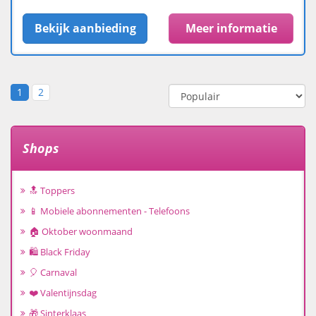
Bekijk aanbieding
Meer informatie
1
2
Shops
🔝 Toppers
📱 Mobiele abonnementen - Telefoons
🏠 Oktober woonmaand
🛍️ Black Friday
🎈 Carnaval
❤️ Valentijnsdag
🎁 Sinterklaas