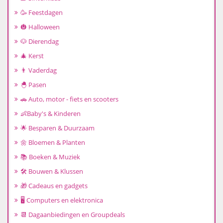
🥳 Feestdagen
🎃 Halloween
🐶 Dierendag
🎄 Kerst
👨 Vaderdag
🐣 Pasen
🚗 Auto, motor - fiets en scooters
👶Baby's & Kinderen
🌟 Besparen & Duurzaam
🌼 Bloemen & Planten
📚 Boeken & Muziek
🛠️ Bouwen & Klussen
🎁 Cadeaus en gadgets
🖥️ Computers en elektronica
📆 Dagaanbiedingen en Groupdeals