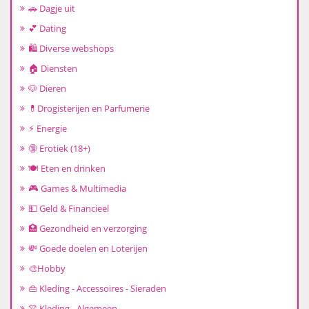
🚗 Dagje uit
💕 Dating
🛍️ Diverse webshops
🏠 Diensten
🐶 Dieren
💊Drogisterijen en Parfumerie
⚡ Energie
🔞 Erotiek (18+)
🍽️ Eten en drinken
🎮 Games & Multimedia
💵 Geld & Financieel
🏥 Gezondheid en verzorging
💸 Goede doelen en Loterijen
🎨Hobby
👜 Kleding - Accessoires - Sieraden
👚 Kleding - Algemeen