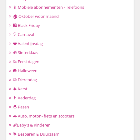
📱 Mobiele abonnementen - Telefoons
🏠 Oktober woonmaand
🛍️ Black Friday
🎈 Carnaval
❤️ Valentijnsdag
🎁 Sinterklaas
🥳 Feestdagen
🎃 Halloween
🐶 Dierendag
🎄 Kerst
👨 Vaderdag
🐣 Pasen
🚗 Auto, motor - fiets en scooters
👶Baby's & Kinderen
🌟 Besparen & Duurzaam