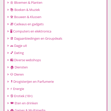
🌼 Bloemen & Planten
📚 Boeken & Muziek
🛠️ Bouwen & Klussen
🎁 Cadeaus en gadgets
🖥️ Computers en elektronica
📆 Dagaanbiedingen en Groupdeals
🚗 Dagje uit
💕 Dating
🛍️ Diverse webshops
🏠 Diensten
🐶 Dieren
💊Drogisterijen en Parfumerie
⚡ Energie
🔞 Erotiek (18+)
🍽️ Eten en drinken
🎮 Games & Multimedia