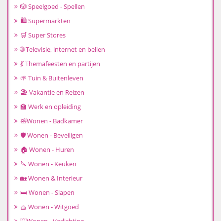
🎲 Speelgoed - Spellen
🛍️ Supermarkten
🛒 Super Stores
🌐 Televisie, internet en bellen
💃 Themafeesten en partijen
🌱 Tuin & Buitenleven
🏖️ Vakantie en Reizen
🏫 Werk en opleiding
🛀Wonen - Badkamer
🛡️ Wonen - Beveiligen
🏠 Wonen - Huren
🔪 Wonen - Keuken
🏡 Wonen & Interieur
🛏️ Wonen - Slapen
🧺 Wonen - Witgoed