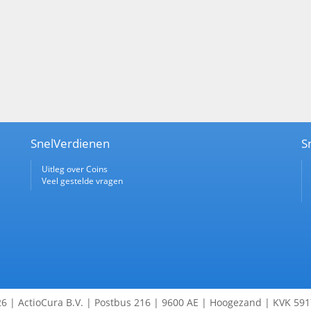
SnelVerdienen
S
Uitleg over Coins
Veel gestelde vragen
6 | ActioCura B.V. | Postbus 216 | 9600 AE | Hoogezand | KVK 59