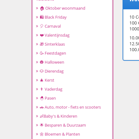
🏠 Oktober woonmaand
10 C
🛍️ Black Friday
100 
🎈 Carnaval
1000
❤️ Valentijnsdag
10.0
12.5
🎁 Sinterklaas
100.
🥳 Feestdagen
🎃 Halloween
🐶 Dierendag
🎄 Kerst
👨 Vaderdag
🐣 Pasen
🚗 Auto, motor - fiets en scooters
👶Baby's & Kinderen
🌟 Besparen & Duurzaam
🌼 Bloemen & Planten