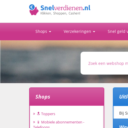
Shops
Verzekeringen
Snel geld
Shops
Uit
Bij 
🔝 Toppers
📱 Mobiele abonnementen -
Waa
Telefoons