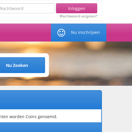
chtwoord
Inloggen
Wachtwoord vergeten?
Nu inschrijven
Nu Zoeken
unten worden Coins genoemd.