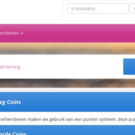
Emailadres
Wa
 verdienen
leg Coins
SnelVerdienen maken we gebruik van een punten systeem, deze p
rde Coins