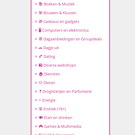
📚 Boeken & Muziek
🛠️ Bouwen & Klussen
🎁 Cadeaus en gadgets
🖥️ Computers en elektronica
📆 Dagaanbiedingen en Groupdeals
🚗 Dagje uit
💕 Dating
🛍️ Diverse webshops
🏠 Diensten
🐶 Dieren
💊Drogisterijen en Parfumerie
⚡ Energie
🔞 Erotiek (18+)
🍽️ Eten en drinken
🎮 Games & Multimedia