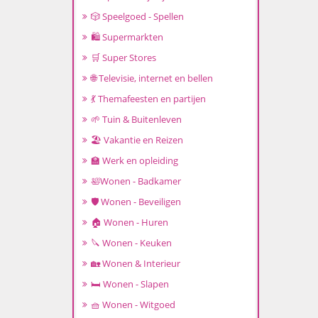
🎲 Speelgoed - Spellen
🛍️ Supermarkten
🛒 Super Stores
🌐 Televisie, internet en bellen
💃 Themafeesten en partijen
🌱 Tuin & Buitenleven
🏖️ Vakantie en Reizen
🏫 Werk en opleiding
🛀Wonen - Badkamer
🛡️ Wonen - Beveiligen
🏠 Wonen - Huren
🔪 Wonen - Keuken
🏡 Wonen & Interieur
🛏️ Wonen - Slapen
🧺 Wonen - Witgoed