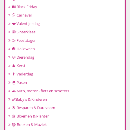
🛍️ Black Friday
🎈 Carnaval
❤️ Valentijnsdag
🎁 Sinterklaas
🥳 Feestdagen
🎃 Halloween
🐶 Dierendag
🎄 Kerst
👨 Vaderdag
🐣 Pasen
🚗 Auto, motor - fiets en scooters
👶Baby's & Kinderen
🌟 Besparen & Duurzaam
🌼 Bloemen & Planten
📚 Boeken & Muziek