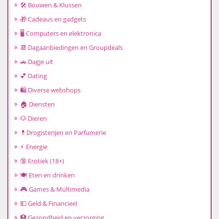
🛠️ Bouwen & Klussen
🎁 Cadeaus en gadgets
🖥️ Computers en elektronica
📆 Dagaanbiedingen en Groupdeals
🚗 Dagje uit
💕 Dating
🛍️ Diverse webshops
🏠 Diensten
🐶 Dieren
💊Drogisterijen en Parfumerie
⚡ Energie
🔞 Erotiek (18+)
🍽️ Eten en drinken
🎮 Games & Multimedia
💵 Geld & Financieel
🏥 Gezondheid en verzorging