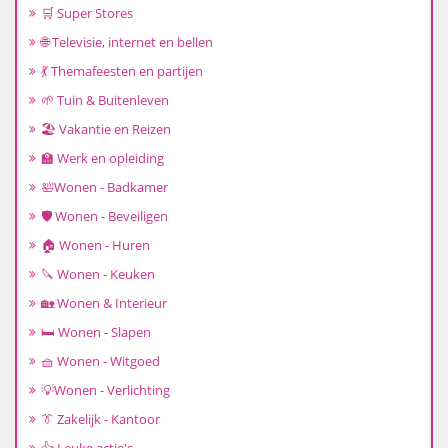
🛒 Super Stores
🌐 Televisie, internet en bellen
💃 Themafeesten en partijen
🌱 Tuin & Buitenleven
🏖️ Vakantie en Reizen
🏫 Werk en opleiding
🛀Wonen - Badkamer
🛡️ Wonen - Beveiligen
🏠 Wonen - Huren
🔪 Wonen - Keuken
🏡 Wonen & Interieur
🛏️ Wonen - Slapen
🧺 Wonen - Witgoed
💡Wonen - Verlichting
👔 Zakelijk - Kantoor