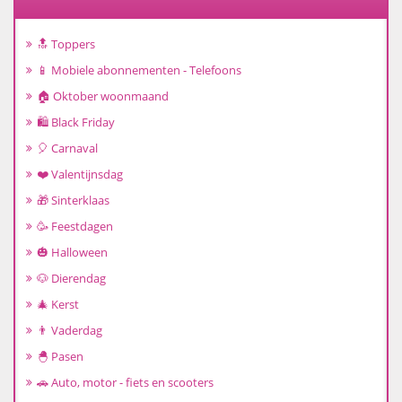
🔝 Toppers
📱 Mobiele abonnementen - Telefoons
🏠 Oktober woonmaand
🛍️ Black Friday
🎈 Carnaval
❤️ Valentijnsdag
🎁 Sinterklaas
🥳 Feestdagen
🎃 Halloween
🐶 Dierendag
🎄 Kerst
👨 Vaderdag
🐣 Pasen
🚗 Auto, motor - fiets en scooters