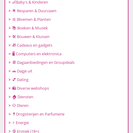
👶Baby's & Kinderen
🌟 Besparen & Duurzaam
🌼 Bloemen & Planten
📚 Boeken & Muziek
🛠️ Bouwen & Klussen
🎁 Cadeaus en gadgets
🖥️ Computers en elektronica
📆 Dagaanbiedingen en Groupdeals
🚗 Dagje uit
💕 Dating
🛍️ Diverse webshops
🏠 Diensten
🐶 Dieren
💊Drogisterijen en Parfumerie
⚡ Energie
🔞 Erotiek (18+)