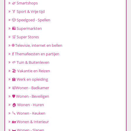
🌿 Smartshops
🏅 Sport & Vrije tijd
🎲 Speelgoed - Spellen
🛍️ Supermarkten
🛒 Super Stores
🌐 Televisie, internet en bellen
💃 Themafeesten en partijen
🌱 Tuin & Buitenleven
🏖️ Vakantie en Reizen
🏫 Werk en opleiding
🛀Wonen - Badkamer
🛡️ Wonen - Beveiligen
🏠 Wonen - Huren
🔪 Wonen - Keuken
🏡 Wonen & Interieur
🛏️ Wonen - Slapen