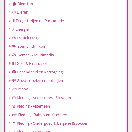
🏠 Diensten
🐶 Dieren
💊Drogisterijen en Parfumerie
⚡ Energie
🔞 Erotiek (18+)
🍽️ Eten en drinken
🎮 Games & Multimedia
💵 Geld & Financieel
🏥 Gezondheid en verzorging
💸 Goede doelen en Loterijen
🎨Hobby
👜 Kleding - Accessoires - Sieraden
👚 Kleding - Algemeen
👪 Kleding - Baby's en Kinderen
👙 Kleding - Ondergoed & Lingerie & Sokken
👢 Kleding - Schoenen