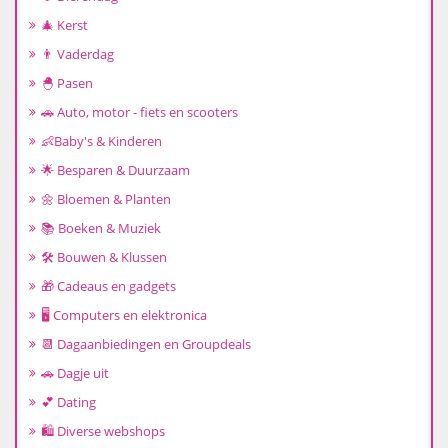
🎄 Kerst
👨 Vaderdag
🐣 Pasen
🚗 Auto, motor - fiets en scooters
👶Baby's & Kinderen
🌟 Besparen & Duurzaam
🌼 Bloemen & Planten
📚 Boeken & Muziek
🛠️ Bouwen & Klussen
🎁 Cadeaus en gadgets
🖥️ Computers en elektronica
📆 Dagaanbiedingen en Groupdeals
🚗 Dagje uit
💕 Dating
🛍️ Diverse webshops