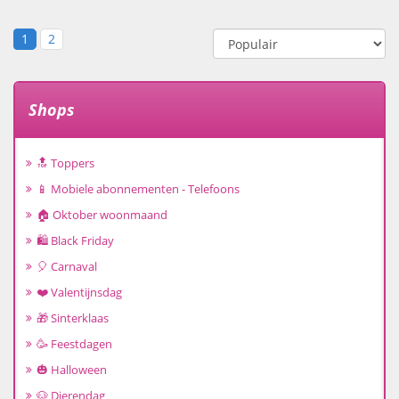
1
2
Shops
🔝 Toppers
📱 Mobiele abonnementen - Telefoons
🏠 Oktober woonmaand
🛍️ Black Friday
🎈 Carnaval
❤️ Valentijnsdag
🎁 Sinterklaas
🥳 Feestdagen
🎃 Halloween
🐶 Dierendag