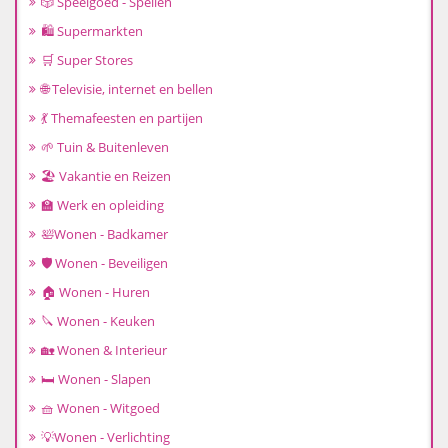
🎲 Speelgoed - Spellen
🛍️ Supermarkten
🛒 Super Stores
🌐 Televisie, internet en bellen
💃 Themafeesten en partijen
🌱 Tuin & Buitenleven
🏖️ Vakantie en Reizen
🏫 Werk en opleiding
🛀Wonen - Badkamer
🛡️ Wonen - Beveiligen
🏠 Wonen - Huren
🔪 Wonen - Keuken
🏡 Wonen & Interieur
🛏️ Wonen - Slapen
🧺 Wonen - Witgoed
💡Wonen - Verlichting