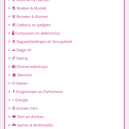
📚 Boeken & Muziek
🛠️ Bouwen & Klussen
🎁 Cadeaus en gadgets
🖥️ Computers en elektronica
📆 Dagaanbiedingen en Groupdeals
🚗 Dagje uit
💕 Dating
🛍️ Diverse webshops
🏠 Diensten
🐶 Dieren
💊Drogisterijen en Parfumerie
⚡ Energie
🔞 Erotiek (18+)
🍽️ Eten en drinken
🎮 Games & Multimedia