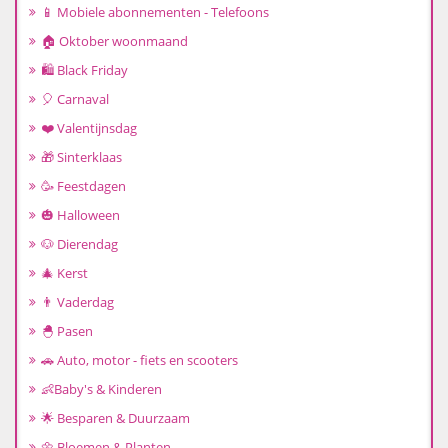
📱 Mobiele abonnementen - Telefoons
🏠 Oktober woonmaand
🛍️ Black Friday
🎈 Carnaval
❤️ Valentijnsdag
🎁 Sinterklaas
🥳 Feestdagen
🎃 Halloween
🐶 Dierendag
🎄 Kerst
👨 Vaderdag
🐣 Pasen
🚗 Auto, motor - fiets en scooters
👶Baby's & Kinderen
🌟 Besparen & Duurzaam
🌼 Bloemen & Planten