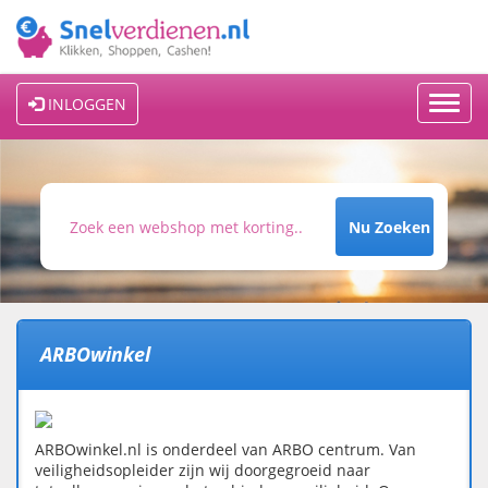
Toggl
INLOGGEN
navig
Nu Zoeken
ARBOwinkel
ARBOwinkel.nl is onderdeel van ARBO centrum. Van
veiligheidsopleider zijn wij doorgegroeid naar