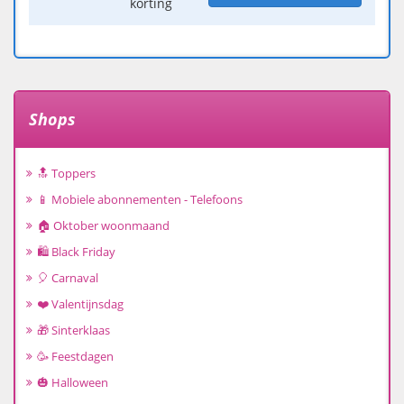
korting
Shops
🔝 Toppers
📱 Mobiele abonnementen - Telefoons
🏠 Oktober woonmaand
🛍️ Black Friday
🎈 Carnaval
❤️ Valentijnsdag
🎁 Sinterklaas
🥳 Feestdagen
🎃 Halloween