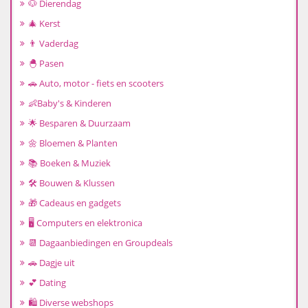
🐶 Dierendag
🎄 Kerst
👨 Vaderdag
🐣 Pasen
🚗 Auto, motor - fiets en scooters
👶Baby's & Kinderen
🌟 Besparen & Duurzaam
🌼 Bloemen & Planten
📚 Boeken & Muziek
🛠️ Bouwen & Klussen
🎁 Cadeaus en gadgets
🖥️ Computers en elektronica
📆 Dagaanbiedingen en Groupdeals
🚗 Dagje uit
💕 Dating
🛍️ Diverse webshops