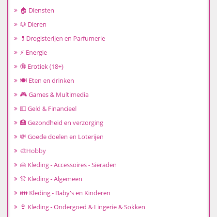
🏠 Diensten
🐶 Dieren
💊Drogisterijen en Parfumerie
⚡ Energie
🔞 Erotiek (18+)
🍽️ Eten en drinken
🎮 Games & Multimedia
💵 Geld & Financieel
🏥 Gezondheid en verzorging
💸 Goede doelen en Loterijen
🎨Hobby
👜 Kleding - Accessoires - Sieraden
👚 Kleding - Algemeen
👪 Kleding - Baby's en Kinderen
👙 Kleding - Ondergoed & Lingerie & Sokken