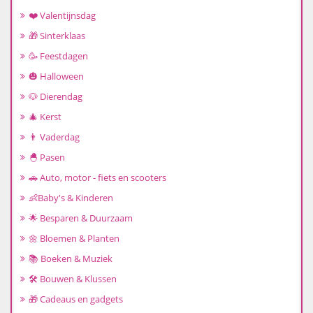
❤️ Valentijnsdag
🎁 Sinterklaas
🥳 Feestdagen
🎃 Halloween
🐶 Dierendag
🎄 Kerst
👨 Vaderdag
🐣 Pasen
🚗 Auto, motor - fiets en scooters
👶Baby's & Kinderen
🌟 Besparen & Duurzaam
🌼 Bloemen & Planten
📚 Boeken & Muziek
🛠️ Bouwen & Klussen
🎁 Cadeaus en gadgets