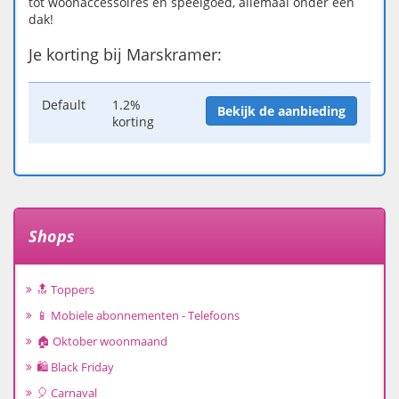
tot woonaccessoires en speelgoed, allemaal onder één
dak!
Je korting bij Marskramer:
Default
1.2%
Bekijk de aanbieding
korting
Shops
🔝 Toppers
📱 Mobiele abonnementen - Telefoons
🏠 Oktober woonmaand
🛍️ Black Friday
🎈 Carnaval