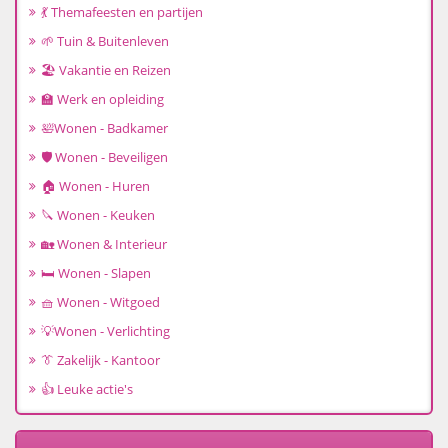
💃 Themafeesten en partijen
🌱 Tuin & Buitenleven
🏖️ Vakantie en Reizen
🏫 Werk en opleiding
🛀Wonen - Badkamer
🛡️ Wonen - Beveiligen
🏠 Wonen - Huren
🔪 Wonen - Keuken
🏡 Wonen & Interieur
🛏️ Wonen - Slapen
🧺 Wonen - Witgoed
💡Wonen - Verlichting
👔 Zakelijk - Kantoor
👍 Leuke actie's