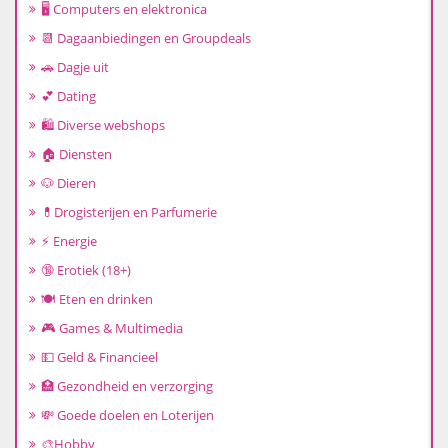
🖥️ Computers en elektronica
📆 Dagaanbiedingen en Groupdeals
🚗 Dagje uit
💕 Dating
🛍️ Diverse webshops
🏠 Diensten
🐶 Dieren
💊Drogisterijen en Parfumerie
⚡ Energie
🔞 Erotiek (18+)
🍽️ Eten en drinken
🎮 Games & Multimedia
💵 Geld & Financieel
🏥 Gezondheid en verzorging
💸 Goede doelen en Loterijen
🎨Hobby