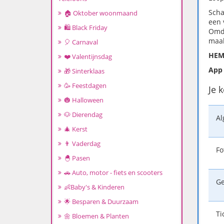
Scha
🏠 Oktober woonmaand
een 
🛍️ Black Friday
Omda
maa
🎈 Carnaval
HEMA
❤️ Valentijnsdag
App 
🎁 Sinterklaas
🥳 Feestdagen
Je 
🎃 Halloween
🐶 Dierendag
A
🎄 Kerst
👨 Vaderdag
Fo
🐣 Pasen
🚗 Auto, motor - fiets en scooters
G
👶Baby's & Kinderen
🌟 Besparen & Duurzaam
Ti
🌼 Bloemen & Planten