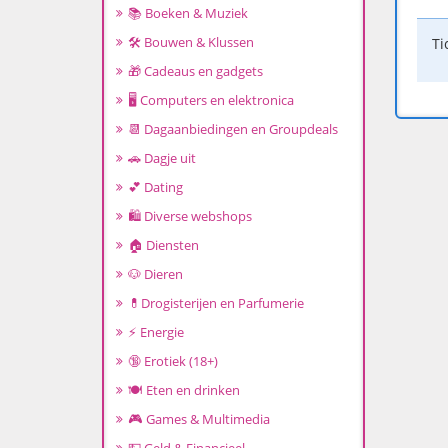
📚 Boeken & Muziek
🛠️ Bouwen & Klussen
Ti
🎁 Cadeaus en gadgets
🖥️ Computers en elektronica
📆 Dagaanbiedingen en Groupdeals
🚗 Dagje uit
💕 Dating
🛍️ Diverse webshops
🏠 Diensten
🐶 Dieren
💊Drogisterijen en Parfumerie
⚡ Energie
🔞 Erotiek (18+)
🍽️ Eten en drinken
🎮 Games & Multimedia