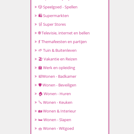
🎲 Speelgoed - Spellen
🛍️ Supermarkten
🛒 Super Stores
🌐 Televisie, internet en bellen
💃 Themafeesten en partijen
🌱 Tuin & Buitenleven
🏖️ Vakantie en Reizen
🏫 Werk en opleiding
🛀Wonen - Badkamer
🛡️ Wonen - Beveiligen
🏠 Wonen - Huren
🔪 Wonen - Keuken
🏡 Wonen & Interieur
🛏️ Wonen - Slapen
🧺 Wonen - Witgoed