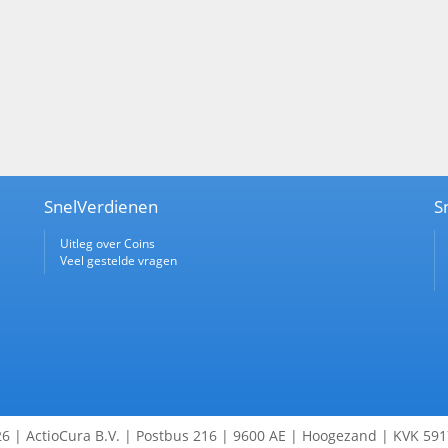
SnelVerdienen
S
Uitleg over Coins
Veel gestelde vragen
6 | ActioCura B.V. | Postbus 216 | 9600 AE | Hoogezand | KVK 59