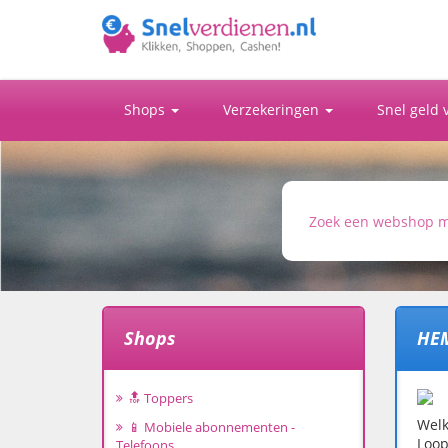
Shops
Verzekeringen
Snel geld
Shops
HE
🔝 Toppers
Welk
📱 Mobiele abonnementen -
Loop
Telefoons