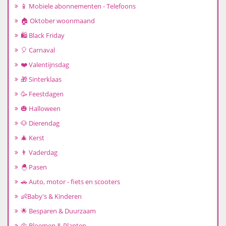
📱 Mobiele abonnementen - Telefoons
🏠 Oktober woonmaand
🛍️ Black Friday
🎈 Carnaval
❤️ Valentijnsdag
🎁 Sinterklaas
🥳 Feestdagen
🎃 Halloween
🐶 Dierendag
🎄 Kerst
👨 Vaderdag
🐣 Pasen
🚗 Auto, motor - fiets en scooters
👶Baby's & Kinderen
🌟 Besparen & Duurzaam
🌼 Bloemen & Planten