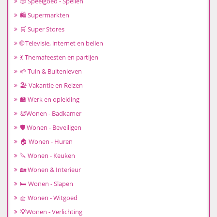
🎲 Speelgoed - Spellen
🛍️ Supermarkten
🛒 Super Stores
🌐 Televisie, internet en bellen
💃 Themafeesten en partijen
🌱 Tuin & Buitenleven
🏖️ Vakantie en Reizen
🏫 Werk en opleiding
🛀Wonen - Badkamer
🛡️ Wonen - Beveiligen
🏠 Wonen - Huren
🔪 Wonen - Keuken
🏡 Wonen & Interieur
🛏️ Wonen - Slapen
🧺 Wonen - Witgoed
💡Wonen - Verlichting