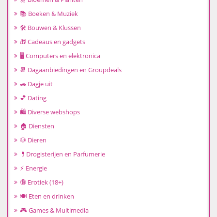
📚 Boeken & Muziek
🛠️ Bouwen & Klussen
🎁 Cadeaus en gadgets
🖥️ Computers en elektronica
📆 Dagaanbiedingen en Groupdeals
🚗 Dagje uit
💕 Dating
🛍️ Diverse webshops
🏠 Diensten
🐶 Dieren
💊Drogisterijen en Parfumerie
⚡ Energie
🔞 Erotiek (18+)
🍽️ Eten en drinken
🎮 Games & Multimedia