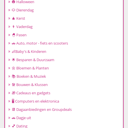
🎃 Halloween
🐶 Dierendag
🎄 Kerst
👨 Vaderdag
🐣 Pasen
🚗 Auto, motor - fiets en scooters
👶Baby's & Kinderen
🌟 Besparen & Duurzaam
🌼 Bloemen & Planten
📚 Boeken & Muziek
🛠️ Bouwen & Klussen
🎁 Cadeaus en gadgets
🖥️ Computers en elektronica
📆 Dagaanbiedingen en Groupdeals
🚗 Dagje uit
💕 Dating