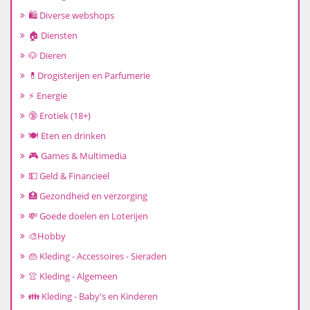
🛍️ Diverse webshops
🏠 Diensten
🐶 Dieren
💊Drogisterijen en Parfumerie
⚡ Energie
🔞 Erotiek (18+)
🍽️ Eten en drinken
🎮 Games & Multimedia
💵 Geld & Financieel
🏥 Gezondheid en verzorging
💸 Goede doelen en Loterijen
🎨Hobby
👜 Kleding - Accessoires - Sieraden
👚 Kleding - Algemeen
👪 Kleding - Baby's en Kinderen