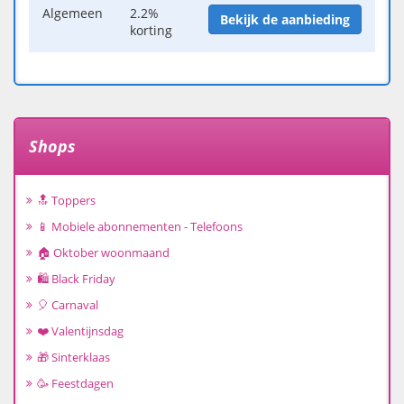
Algemeen
2.2%
Bekijk de aanbieding
korting
Shops
🔝 Toppers
📱 Mobiele abonnementen - Telefoons
🏠 Oktober woonmaand
🛍️ Black Friday
🎈 Carnaval
❤️ Valentijnsdag
🎁 Sinterklaas
🥳 Feestdagen