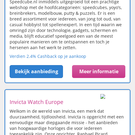
Speedcube.nl inmiddels uitgegroeid tot een prachtige
webshop met de hoofdcategorieën: speedcubes, yoyo’s,
breinbrekers, modelbouw, putty & puzzels. Er is een
breed assortiment voor iedereen, van jong tot oud, van
casual hobbyist tot spellenexpert. In een tijd waarin we
omringd zijn door technologie, gadgets, schermen en
media, blijft educatief speelgoed een van de meest
populaire manieren om te ontspannen en toch je
hersenen aan het werk te zetten.
Verdien 2.4% Cashback op je aankoop
Bekijk aanbieding
Meer informatie
Invicta Watch Europe
Welkom in de wereld van Invicta, een merk dat
duurzaamheid, tijdloosheid. Invicta is opgericht met een
eenvoudige maar diepgaande missie - het aanbieden
van hoogwaardige horloges die voor iedereen
toegankelijk zijn. Onze oprichter, Raphael Picard,