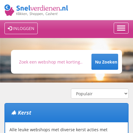
Toggl
INLOGGEN
navig
Nu Zoeken
🎄 Kerst
Alle leuke webshops met diverse kerst acties met