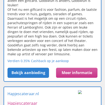
alleen een giftcard. Good4fun is anders, Good4fun is
leuker!
Of het nu een giftcard is voor fashion, parfum, de laatste
trends voor in huis, gadgets, sieraden of games.
Daarnaast is het mogelijk om op een circuit rijden,
parachutespringen of rijden in een supercar zoals een
Ferrari of Lamborghini. Ook zijn er opties om leuke
dingen te doen met vrienden, namelijk quad rijden, op
jeepsafari of een high tea doen. Ook kunnen er tickets
verkregen worden voor een concert of het theater.
Good4fun gaat zelfs nog verder, denk hierbij aan
bekende artiesten op een feest, op laten maken door een
make up artist of vervoer per limousine.
Verdien 0.35% Cashback op je aankoop
Bekijk aanbieding
Meer informatie
Hapjescateraar.nl
Hapjescateraar