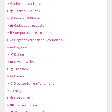
🌼 Bloemen & Planten
📚 Boeken & Muziek
🛠️ Bouwen & Klussen
🎁 Cadeaus en gadgets
🖥️ Computers en elektronica
📆 Dagaanbiedingen en Groupdeals
🚗 Dagje uit
💕 Dating
🛍️ Diverse webshops
🏠 Diensten
🐶 Dieren
💊Drogisterijen en Parfumerie
⚡ Energie
🔞 Erotiek (18+)
🍽️ Eten en drinken