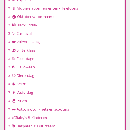
📱 Mobiele abonnementen - Telefoons
🏠 Oktober woonmaand
🛍️ Black Friday
🎈 Carnaval
❤️ Valentijnsdag
🎁 Sinterklaas
🥳 Feestdagen
🎃 Halloween
🐶 Dierendag
🎄 Kerst
👨 Vaderdag
🐣 Pasen
🚗 Auto, motor - fiets en scooters
👶Baby's & Kinderen
🌟 Besparen & Duurzaam