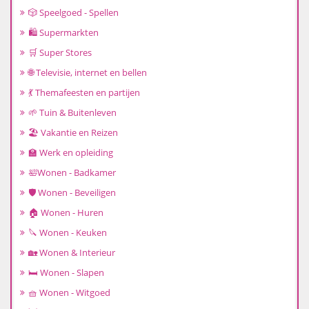
🎲 Speelgoed - Spellen
🛍️ Supermarkten
🛒 Super Stores
🌐 Televisie, internet en bellen
💃 Themafeesten en partijen
🌱 Tuin & Buitenleven
🏖️ Vakantie en Reizen
🏫 Werk en opleiding
🛀Wonen - Badkamer
🛡️ Wonen - Beveiligen
🏠 Wonen - Huren
🔪 Wonen - Keuken
🏡 Wonen & Interieur
🛏️ Wonen - Slapen
🧺 Wonen - Witgoed